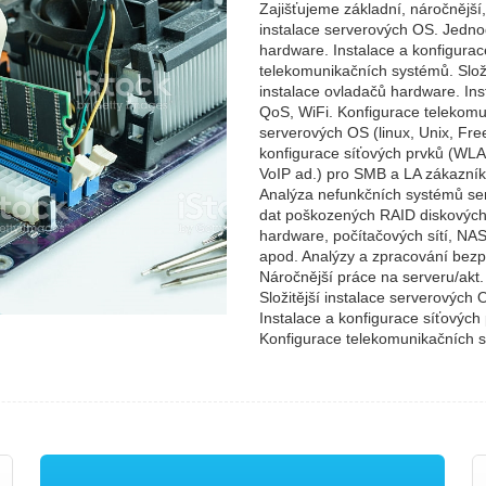
Zajišťujeme základní, náročnější, 
instalace serverových OS. Jedno
hardware. Instalace a konfigura
telekomunikačních systémů. Složi
instalace ovladačů hardware. In
QoS, WiFi. Konfigurace telekomun
serverových OS (linux, Unix, Fr
konfigurace síťových prvků (WL
VoIP ad.) pro SMB a LA zákazník
Analýza nefunkčních systémů ser
dat poškozených RAID diskových p
hardware, počítačových sítí, NAS
apod. Analýzy a zpracování bezp
Náročnější práce na serveru/akt
Složitější instalace serverových
Instalace a konfigurace síťový
Konfigurace telekomunikačních s