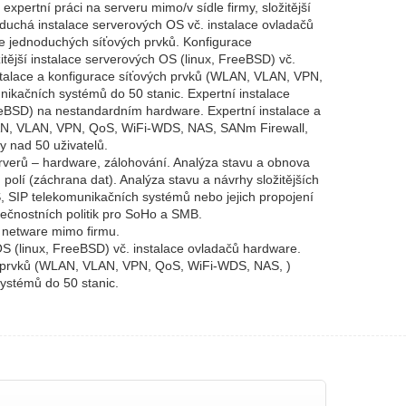
expertní práci na serveru mimo/v sídle firmy, složitější
duchá instalace serverových OS vč. instalace ovladačů
ce jednoduchých síťových prvků. Konfigurace
tější instalace serverových OS (linux, FreeBSD) vč.
stalace a konfigurace síťových prvků (WLAN, VLAN, VPN,
ikačních systémů do 50 stanic. Expertní instalace
eeBSD) na nestandardním hardware. Expertní instalace a
AN, VLAN, VPN, QoS, WiFi-WDS, NAS, SANm Firewall,
y nad 50 uživatelů.
verů – hardware, zálohování. Analýza stavu a obnova
olí (záchrana dat). Analýza stavu a návrhy složitějších
, SIP telekomunikačních systémů nebo jejich propojení
ečnostních politik pro SoHo a SMB.
. netware mimo firmu.
 OS (linux, FreeBSD) vč. instalace ovladačů hardware.
ch prvků (WLAN, VLAN, VPN, QoS, WiFi-WDS, NAS, )
ystémů do 50 stanic.