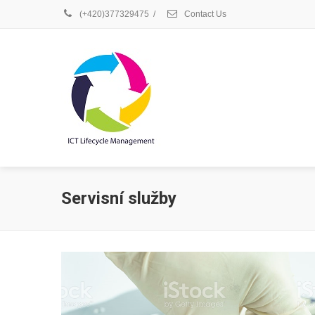
(+420)377329475
/
Contact Us
Servisní služby