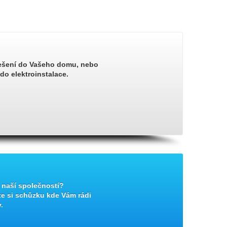
 řešení do Vašeho domu, nebo
do elektroinstalace.
 naší společností?
e si schůzku kde Vám rádi
.