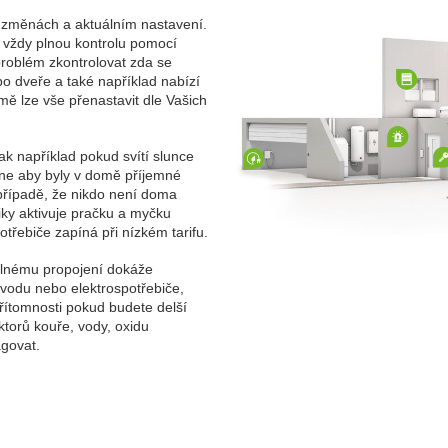
h změnách a aktuálním nastavení.
 vždy plnou kontrolu pomocí
 problém zkontrolovat zda se
bo dveře a také například nabízí
ě lze vše přenastavit dle Vašich
ak například pokud svítí slunce
hne aby byly v domě příjemné
případě, že nikdo není doma
aiky aktivuje pračku a myčku
třebiče zapíná při nízkém tarifu.
 plnému propojení dokáže
vodu nebo elektrospotřebiče,
řítomnosti pokud budete delší
torů kouře, vody, oxidu
govat.