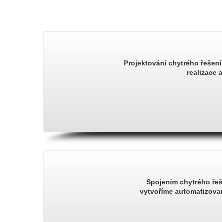
Projektování chytrého řešen
realizace 
Spojením chytrého řeš
vytvoříme automatizova