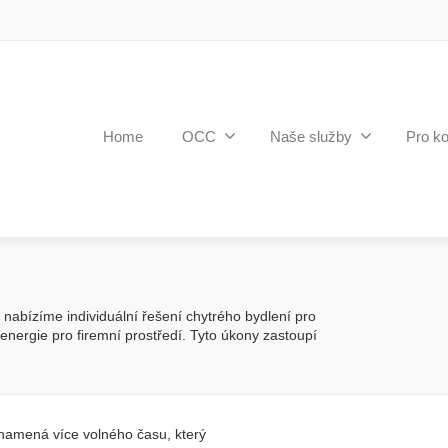
Home
OCC
Naše služby
Pro k
 nabízíme individuální řešení chytrého bydlení pro
nergie pro firemní prostředí. Tyto úkony zastoupí
namená více volného času, který