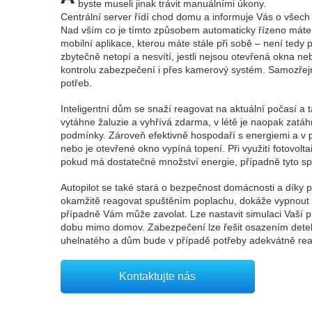
byste museli jinak trávit manuálními úkony.
Centrální server řídí chod domu a informuje Vás o všec
Nad vším co je tímto způsobem automaticky řízeno máte
mobilní aplikace, kterou máte stále při sobě – není tedy
zbytečně netopí a nesvítí, jestli nejsou otevřená okna ne
kontrolu zabezpečení i přes kamerový systém. Samozřejm
potřeb.
Inteligentní dům se snaží reagovat na aktuální počasí a t
vytáhne žaluzie a vyhřívá zdarma, v létě je naopak zatá
podmínky. Zároveň efektivně hospodaří s energiemi a v 
nebo je otevřené okno vypíná topení. Při využití fotovolt
pokud má dostatečné množství energie, případně tyto spo
Autopilot se také stará o bezpečnost domácnosti a díky
okamžitě reagovat spuštěním poplachu, dokáže vypnout 
případně Vám může zavolat. Lze nastavit simulaci Vaší p
dobu mimo domov. Zabezpečení lze řešit osazením detek
uhelnatého a dům bude v případě potřeby adekvátně rea
Kontaktujte nás