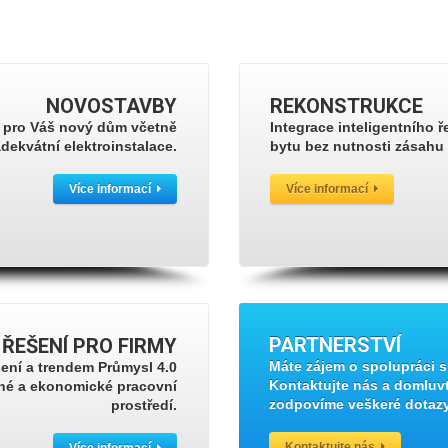
NOVOSTAVBY
REKONSTRUKCE
í pro Váš nový dům včetně
Integrace inteligentního
adekvátní elektroinstalace.
bytu bez nutnosti zásahu 
Více informací
Více informací
PARTNERSTVÍ
ŘEŠENÍ
PRO
FIRMY
Máte zájem o spolupráci s
ení a trendem Průmysl 4.0
Kontaktujte nás a domluvt
né a ekonomické pracovní
zodpovíme veškeré dotazy
prostředí.
Kontaktujte nás